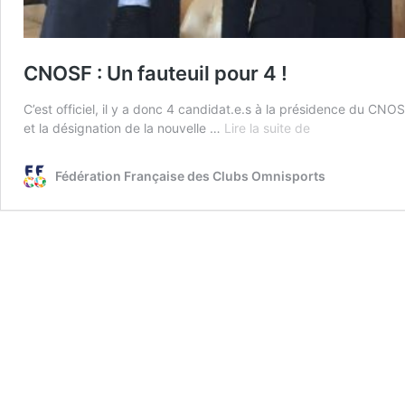
CNOSF : Un fauteuil pour 4 !
C’est officiel, il y a donc 4 candidat.e.s à la présidence du CNOS
CNOSF
et la désignation de la nouvelle …
Lire la suite de
:
Un
Fédération Française des Clubs Omnisports
fauteuil
pour
4
!