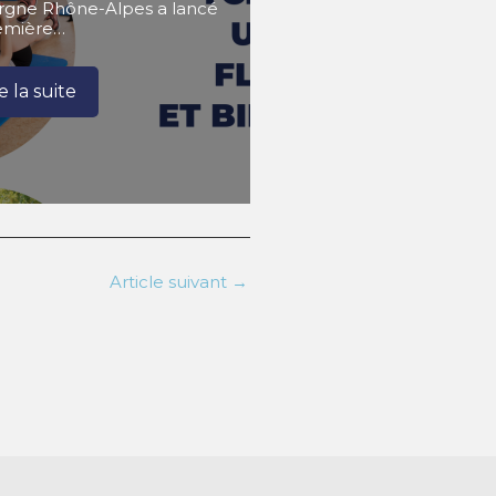
rgne Rhône-Alpes a lancé
remière…
re la suite
Article suivant
→