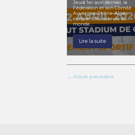
Jeudi 1er avril dernier, la
Fédération et son Comité
Auvergne-Rhône-Alpes
invitaient les acteurs du
monde…
Lire la suite
←
Article précédent