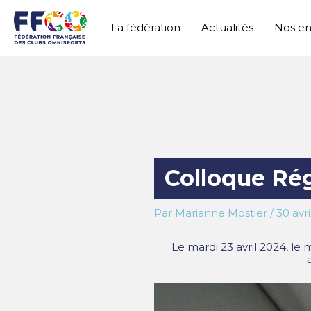
Aller
au
La fédération
Actualités
Nos e
contenu
Colloque Rég
Par
Marianne Mostier
/
30 avr
Le mardi 23 avril 2024, l