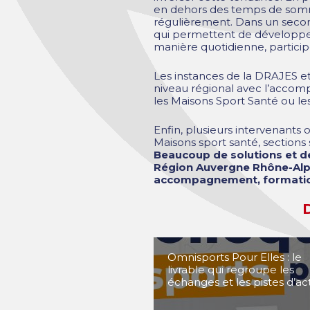
en dehors des temps de sommeil
régulièrement. Dans un second
qui permettent de développer 
manière quotidienne, particip
Les instances de la DRAJES et 
niveau régional avec l’accom
les Maisons Sport Santé ou les
Enfin, plusieurs intervenants 
Maisons sport santé, sections 
Beaucoup de solutions et de
Région Auvergne Rhône-Alpe
accompagnement, formation 
D
Omnisports Pour Elles : le
livrable qui regroupe les
échanges et les pistes d’ac