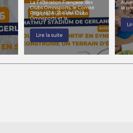
La Fédération Française des
Auve
Clubs Omnisports, le Comité
la p
Régional AURA des Clubs
Omnisports et la…
Li
Lire la suite