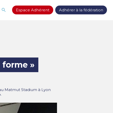
Rechercher
Espace Adhérent
Adhérer à la fédération
 forme »
i au Matmut Stadium à Lyon
.