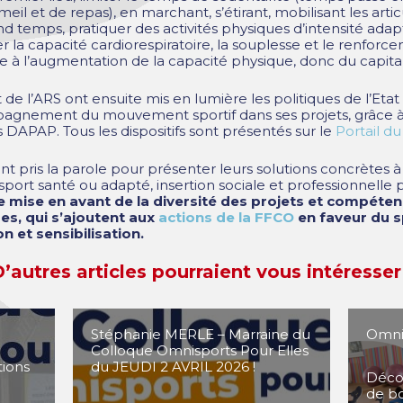
 et de repas), en marchant, s’étirant, mobilisant les artic
 temps, pratiquer des activités physiques d’intensité adap
la capacité cardiorespiratoire, la souplesse et le renforc
e à l’augmentation de la capacité physique, donc du capital
de l’ARS ont ensuite mis en lumière les politiques de l’Eta
pagnement du mouvement sportif dans ses projets, grâce à 
 DAPAP. Tous les dispositifs sont présentés sur le
Portail d
ont pris la parole pour présenter leurs solutions concrètes
sport santé ou adapté, insertion sociale et professionnelle p
 mise en avant de la diversité des projets et compéte
s, qui s’ajoutent aux
actions de la FFCO
en faveur du s
et sensibilisation.
’autres articles pourraient vous intéresser
Stéphanie MERLE – Marraine du
Omnis
Colloque Omnisports Pour Elles
tions
du JEUDI 2 AVRIL 2026 !
Décou
de b