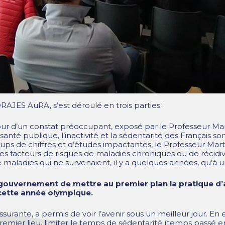
RAJES AuRA, s’est déroulé en trois parties :
 d’un constat préoccupant, exposé par le Professeur Marti
nté publique, l’inactivité et la sédentarité des Français so
 coups de chiffres et d’études impactantes, le Professeur Ma
es facteurs de risques de maladies chroniques ou de récidi
e maladies qui ne survenaient, il y a quelques années, qu’à u
 gouvernement de mettre au premier plan la pratique d’a
 cette année olympique.
rante, a permis de voir l’avenir sous un meilleur jour. En eff
remier lieu, limiter le temps de sédentarité (temps passé en