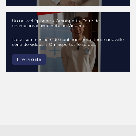
Un nouvel épisode « Omnisports : Terre de
champions » avec Antoine Viquerat !
Nous sommes fiers de continuer notre toute nouvelle
série de vidéos, « Omnisports : Terre de…
Lire la suite