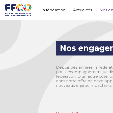
Aller
au
La fédération
Actualités
Nos e
contenu
Nos engage
Depuis des années, la fédérat
par l’accompagnement juridique
fédération. D’un autre côté, 
dans notre offre de développ
nouveaux enjeux impactants q