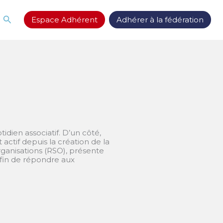
Rechercher
Espace Adhérent
Adhérer à la fédération
dien associatif. D’un côté,
actif depuis la création de la
ganisations (RSO), présente
fin de répondre aux