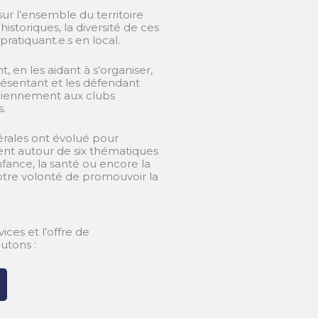
ur l’ensemble du territoire
istoriques, la diversité de ces
pratiquant.e.s en local.
 en les aidant à s’organiser,
résentant et les défendant
idiennement aux clubs
s.
érales ont évolué pour
ent autour de six thématiques
ance, la santé ou encore la
notre volonté de promouvoir la
ices et l’offre de
utons :