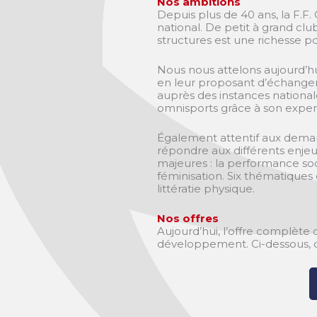
Nos ambitions
Depuis plus de 40 ans, la F.F
national. De petit à grand club
structures est une richesse pou
Nous nous attelons aujourd’hui
en leur proposant d’échanger
auprès des instances nationa
omnisports grâce à son experti
Également attentif aux demand
répondre aux différents enje
majeures : la performance so
féminisation. Six thématiques
littératie physique.
Nos offres
Aujourd’hui, l’offre complète d
développement. Ci-dessous, dé