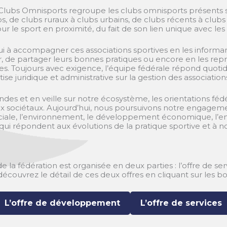
. Clubs Omnisports regroupe les clubs omnisports présents s
s, de clubs ruraux à clubs urbains, de clubs récents à clubs h
r le sport en proximité, du fait de son lien unique avec les 
 à accompagner ces associations sportives en les informant,
, de partager leurs bonnes pratiques ou encore en les rep
les. Toujours avec exigence, l’équipe fédérale répond quot
se juridique et administrative sur la gestion des association
es et en veille sur notre écosystème, les orientations féd
ux sociétaux. Aujourd’hui, nous poursuivons notre engagem
ciale, l’environnement, le développement économique, l’enf
 qui répondent aux évolutions de la pratique sportive et à 
e la fédération est organisée en deux parties : l’offre de serv
couvrez le détail de ces deux offres en cliquant sur les bo
L’offre de développement
L’offre de services