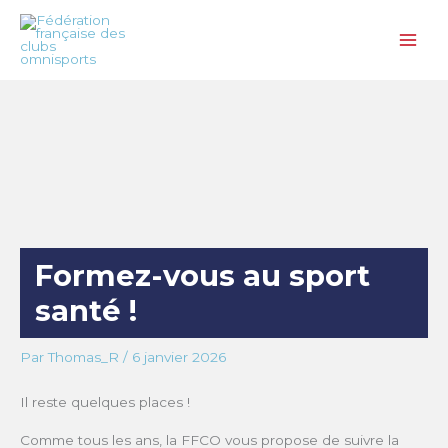
Aller
au
contenu
Formez-vous au sport
santé !
Par
Thomas_R
/
6 janvier 2026
Il reste quelques places !
Comme tous les ans, la FFCO vous propose de suivre la