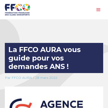
Aller
au
contenu
La FFCO AURA vous
guide pour vos
demandes ANS !
Par
FFCO AURA
/
28 mars 2022