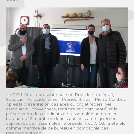
Le C.O.L était représenté par son Président délégué,
Sébastien Vaissade, et son Président, Jean-Pierre Combes.
Après la présentation des axes du projet fédéral (vie
associative , citoyenneté, territoire et Sport Santé) et la
présentation des candidats de l’assemblée au premier
bureau de 12 membres définis par les statuts qui furent
approuvés par l’assemblée, le président du C.O.L a été élu
comme membre de ce bureau en compagnie des
représentants de :