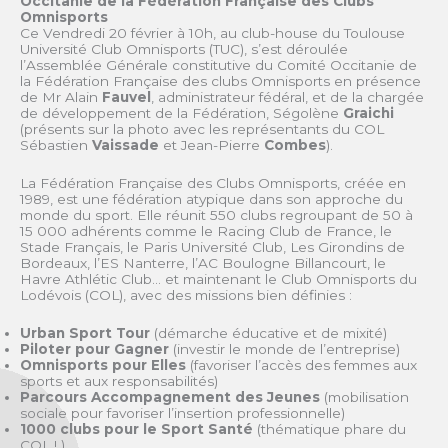
Occitanie de la Fédération Française des Clubs
Omnisports
Ce Vendredi 20 février à 10h, au club-house du Toulouse
Université Club Omnisports (TUC), s’est déroulée
l’Assemblée Générale constitutive du Comité Occitanie de
la Fédération Française des clubs Omnisports en présence
de Mr Alain
Fauvel
, administrateur fédéral, et de la chargée
de développement de la Fédération, Ségolène
Graichi
(présents sur la photo avec les représentants du COL
Sébastien
Vaissade
et Jean-Pierre
Combes
).
La Fédération Française des Clubs Omnisports, créée en
1989, est une fédération atypique dans son approche du
monde du sport. Elle réunit 550 clubs regroupant de 50 à
15 000 adhérents comme le Racing Club de France, le
Stade Français, le Paris Université Club, Les Girondins de
Bordeaux, l’ES Nanterre, l’AC Boulogne Billancourt, le
Havre Athlétic Club… et maintenant le Club Omnisports du
Lodévois (COL), avec des missions bien définies :
Urban Sport Tour
(démarche éducative et de mixité)
Piloter pour Gagner
(investir le monde de l’entreprise)
Omnisports pour Elles
(favoriser l’accès des femmes aux
sports et aux responsabilités)
Parcours Accompagnement des Jeunes
(mobilisation
sociale pour favoriser l’insertion professionnelle)
1000 clubs pour le Sport Santé
(thématique phare du
COL ! )