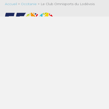
Accueil
>
Occitanie
>
Le Club Omnisports du Lodévois
Fédération française des
clubs omnisports
Contact
Mentions légales
Politique de confidentialité & cookies
Termes et conditions générales d’utilisation
© 2026 Fédération Française des Clubs Omnisports