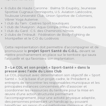
6 clubs de Haute Garonne : Balma St-Exupéry, Jeunesse
Sportive Cugnaux Omnisports, U.S. Aviation Latécoère,
Toulouse Université Club, Union Sportive de Colomiers,
Vibrer Yoga Auterive.
1 club du Tarn : Castres Sport Nautiques
1 club de l’Aveyron : Aqua Grimpe Millau Grands Causses
1 club du Gard : C.S. des Cheminots Nîmois
2 clubs de l’Hérault : Fédération de Body-Fighting de
Montpellier et le C.O du Lodévois
Cette représentation doit permettre d’accompagner et de
promouvoir le
projet Sport Santé du C.O.L.
devant se
mettre prochainement en place sur le territoire qui saura
l’accueillir et qui favorisera son implantation.
3 – Le COL et son projet « Sport-Santé » dans la
presse avec l’aide du Lions Club
Le COL poursuit avec détermination son objectif de « Sport
Santé ». Sur la base d’un projet-cadre, le Président a
entrepris de rencontrer les responsables municipaux et les
principales instances concernées afin d’associer et
coordonner les ressources du territoire pour la mise en
œuvre d’une action structurée permettant
l’accompagnement, pour une activité physique adaptée,
des personnes présentant un handicap ou pouvant
bénéficier, en raison d’une pathologie chronique, d’un