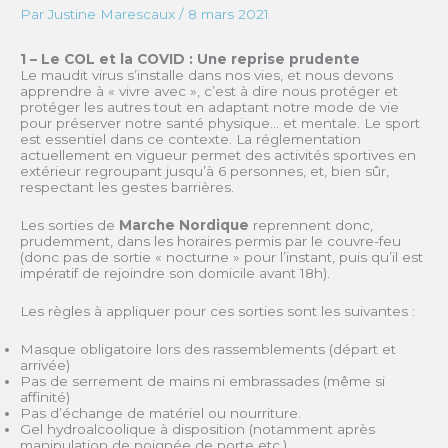
Par
Justine Marescaux
/
8 mars 2021
1 – Le COL et la COVID : Une reprise prudente
Le maudit virus s’installe dans nos vies, et nous devons
apprendre à « vivre avec », c’est à dire nous protéger et
protéger les autres tout en adaptant notre mode de vie
pour préserver notre santé physique… et mentale. Le sport
est essentiel dans ce contexte. La réglementation
actuellement en vigueur permet des activités sportives en
extérieur regroupant jusqu’à 6 personnes, et, bien sûr,
respectant les gestes barrières.
Les sorties de
Marche Nordique
reprennent donc,
prudemment, dans les horaires permis par le couvre-feu
(donc pas de sortie « nocturne » pour l’instant, puis qu’il est
impératif de rejoindre son domicile avant 18h).
Les règles à appliquer pour ces sorties sont les suivantes :
Masque obligatoire lors des rassemblements (départ et
arrivée)
Pas de serrement de mains ni embrassades (même si
affinité)
Pas d’échange de matériel ou nourriture.
Gel hydroalcoolique à disposition (notamment après
manipulation de poignée de porte etc.).