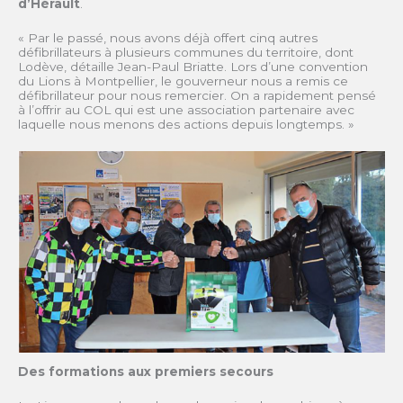
d’Hérault
.
« Par le passé, nous avons déjà offert cinq autres
défibrillateurs à plusieurs communes du territoire, dont
Lodève, détaille Jean-Paul Briatte. Lors d’une convention
du Lions à Montpellier, le gouverneur nous a remis ce
défibrillateur pour nous remercier. On a rapidement pensé
à l’offrir au COL qui est une association partenaire avec
laquelle nous menons des actions depuis longtemps. »
Des formations aux premiers secours