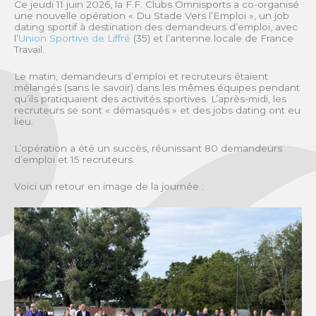
Ce jeudi 11 juin 2026, la F.F. Clubs Omnisports a co-organisé
une nouvelle opération « Du Stade Vers l’Emploi », un job
dating sportif à destination des demandeurs d’emploi, avec
l’
Union Sportive de Liffré
(35) et l’antenne locale de France
Travail.
Le matin, demandeurs d’emploi et recruteurs étaient
mélangés (sans le savoir) dans les mêmes équipes pendant
qu’ils pratiquaient des activités sportives. L’après-midi, les
recruteurs se sont « démasqués » et des jobs dating ont eu
lieu.
L’opération a été un succès, réunissant 80 demandeurs
d’emploi et 15 recruteurs.
Voici un retour en image de la journée :