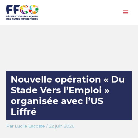
Aller
au
contenu
Nouvelle opération « Du
Stade Vers l’Emploi »
organisée avec l’US
Liffré
Par
Lucile Lacoste
/
22 juin 2026