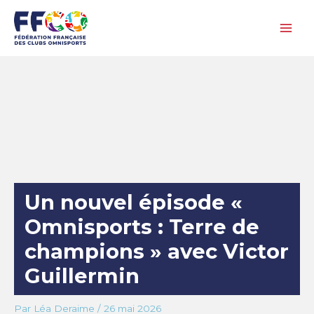
Aller
au
contenu
Un nouvel épisode «
Omnisports : Terre de
champions » avec Victor
Guillermin
Par
Léa Deraime
/
26 mai 2026