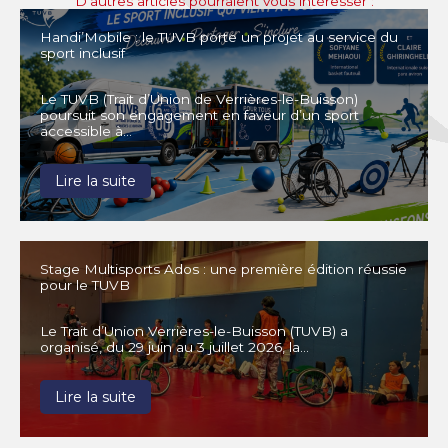
D’autres articles pourraient vous intéresser :
Handi’Mobile : le TUVB porte un projet au service du
sport inclusif
Le TUVB (Trait d’Union de Verrières-le-Buisson)
poursuit son engagement en faveur d’un sport
accessible à…
Lire la suite
Stage Multisports Ados : une première édition réussie
pour le TUVB
Le Trait d’Union Verrières-le-Buisson (TUVB) a
organisé, du 29 juin au 3 juillet 2026, la…
Lire la suite