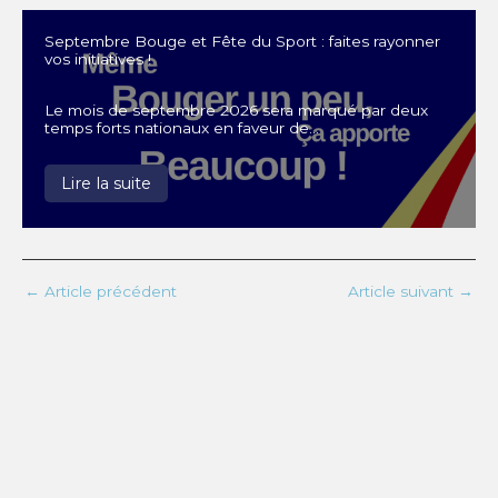
Septembre Bouge et Fête du Sport : faites rayonner
vos initiatives !
Le mois de septembre 2026 sera marqué par deux
temps forts nationaux en faveur de…
Lire la suite
←
Article précédent
Article suivant
→