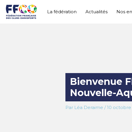
Aller
au
La fédération
Actualités
Nos e
contenu
Bienvenue F
Nouvelle-Aq
Par
Léa Deraime
/
10 octobre