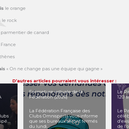
ais
le orange
s
le rock
parmentier de canard
a France
thènes
ais
« On ne change pas une équipe qui gagne »
D’autres articles pourraient vous intéresser :
u
Fermeture estivale de la
Le Pa
A
Fédération (2026)
120 a
La Fédération Française des
Le Pa
lubs
Clubs Omnisports vous informe
célé
cipé…
que ses bureaux seront fermés
d’exi
du lundi…
de l’