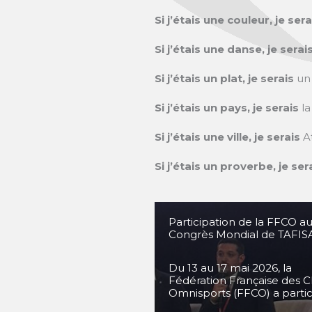
Si j’étais une couleur, je ser
Si j’étais une danse, je serai
Si j’étais un plat, je serais
un 
Si j’étais un pays, je serais
l
Si j’étais une ville, je serais
A
Si j’étais un proverbe, je ser
Participation de la FFCO a
Congrès Mondial de TAFIS
Du 13 au 17 mai 2026, la
Fédération Française des C
Omnisports (FFCO) a parti