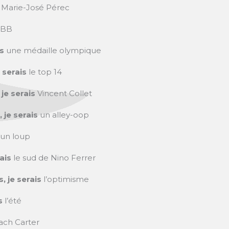
s
Marie-José Pérec
UBB
is
une médaille olympique
e serais
le top 14
 je serais
Vincent Collet
, je serais
un alley-oop
un loup
rais
le sud de Nino Ferrer
s, je serais
l’optimisme
is
l’été
ach Carter