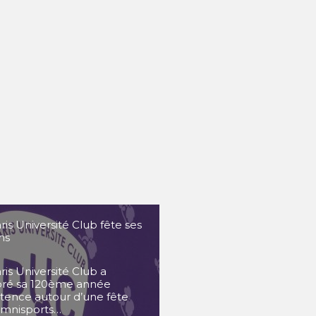
ris Université Club fête ses
ns
ris Université Club a
bré sa 120ème année
stence autour d’une fête
omnisports…