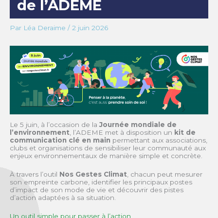
de l’ADEME
Par
Léa Deraime
/
2 juin 2026
Le 5 juin, à l’occasion de la
Journée mondiale de
l’environnement
, l’ADEME met à disposition un
kit de
communication clé en main
permettant aux associations,
clubs et organisations de sensibiliser leur communauté aux
enjeux environnementaux de manière simple et concrète.
À travers l’outil
Nos Gestes Climat
, chacun peut mesurer
son empreinte carbone, identifier les principaux postes
d’impact de son mode de vie et découvrir des pistes
d’action adaptées à sa situation.
Un outil simple pour passer à l’action