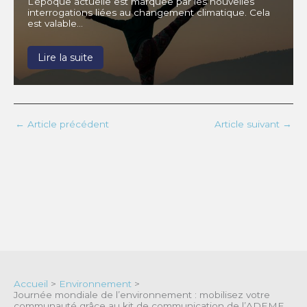
L’époque actuelle est marquée par les nouvelles
interrogations liées au changement climatique. Cela
est valable…
Lire la suite
←
Article précédent
Article suivant
→
Accueil
>
Environnement
>
Journée mondiale de l’environnement : mobilisez votre
communauté grâce au kit de communication de l’ADEME