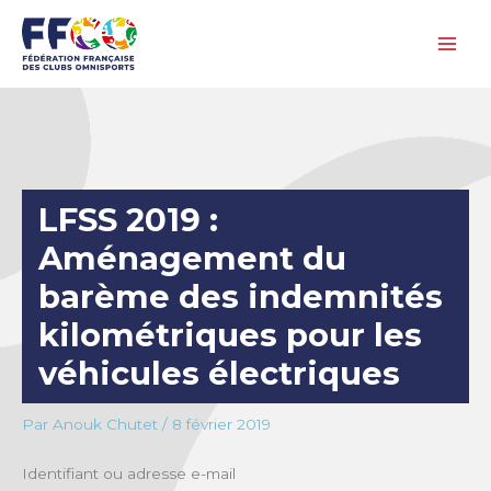
Aller
au
contenu
LFSS 2019 :
Aménagement du
barème des indemnités
kilométriques pour les
véhicules électriques
Par
Anouk Chutet
/
8 février 2019
Identifiant ou adresse e-mail