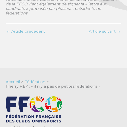
de la FFCO vient également de signer la « lettre aux
candidats » proposée par plusieurs présidents de
fédérations.
←
Article précédent
Article suivant
→
Accueil
>
Fédération
>
Thierry REY : « il n’y a pas de petites fédérations »