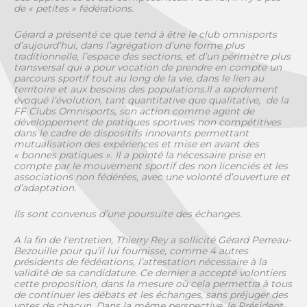
de « petites » fédérations.
Gérard a présenté ce que tend à être le club omnisports
d’aujourd’hui, dans l’agrégation d’une forme plus
traditionnelle, l’espace des sections, et d’un périmètre plus
transversal qui a pour vocation de prendre en compte un
parcours sportif tout au long de la vie, dans le lien au
territoire et aux besoins des populations.Il a rapidement
évoqué l’évolution, tant quantitative que qualitative, de la
FF Clubs Omnisports, son action comme agent de
développement de pratiques sportives non compétitives
dans le cadre de dispositifs innovants permettant
mutualisation des expériences et mise en avant des
« bonnes pratiques ». Il a pointé la nécessaire prise en
compte par le mouvement sportif des non licenciés et les
associations non fédérées, avec une volonté d’ouverture et
d’adaptation.
Ils sont convenus d’une poursuite des échanges.
A la fin de l‘entretien, Thierry Rey a sollicité Gérard Perreau-
Bezouille pour qu’il lui fournisse, comme 4 autres
présidents de fédérations, l’attestation nécessaire à la
validité de sa candidature. Ce dernier a accepté volontiers
cette proposition, dans la mesure où cela permettra à tous
de continuer les débats et les échanges, sans préjuger des
votes de chacun. Dans la même perspective, le Président