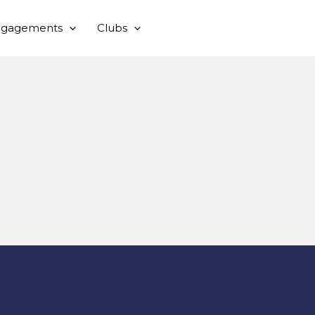
ngagements
Clubs
auteur/autrice :Justi
x