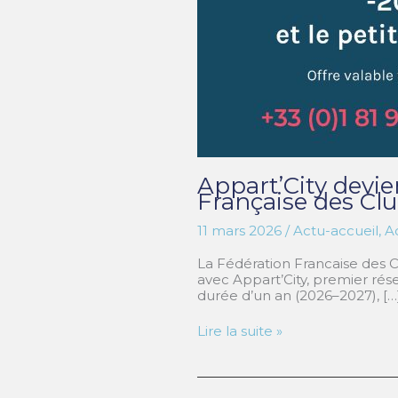
Appart’City devie
Française des C
11 mars 2026
/
Actu-accueil
,
Ac
La Fédération Francaise des C
avec Appart’City, premier ré
durée d’un an (2026–2027), […
Appart’City devient
Lire la suite »
partenaire
hébergement
officiel
de