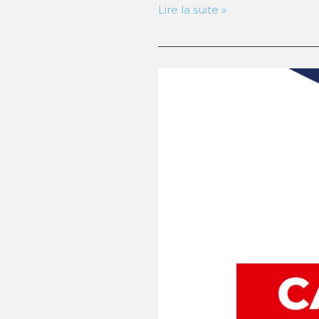
Les
Lire la suite »
essentiels
du
juridique
–
Février
2026