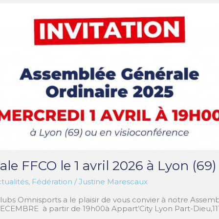
e FFCO le 1 avril 2026 à Lyon (69)
tualités
,
Fédération
/
Justine Marescaux
lubs Omnisports a le plaisir de vous convier à notre Assem
ECEMBRE à partir de 19h00à Appart’City Lyon Part-Dieu,11