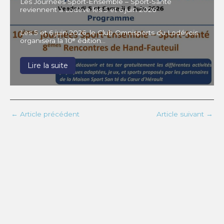
Les Journées Sport-Ensemble – Sport-Santé
reviennent à Lodève les 5 et 6 juin 2026
Les 5 et 6 juin 2026, le Club Omnisports du Lodévois
organisera la 10ᵉ édition…
Lire la suite
←
Article précédent
Article suivant
→