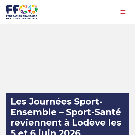
Aller
au
contenu
Les Journées Sport-
Ensemble – Sport-Santé
reviennent à Lodève les
5 et 6 juin 2026