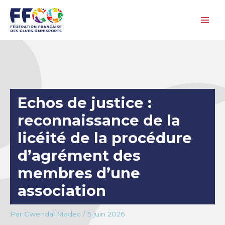
Aller
au
contenu
Echos de justice :
reconnaissance de la
licéité de la procédure
d’agrément des
membres d’une
association
Par
Gwendal Madec
/
5 juin 2026