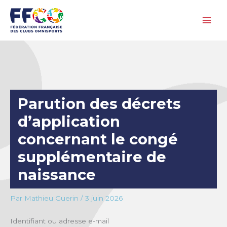
Aller
au
contenu
Parution des décrets
d’application
concernant le congé
supplémentaire de
naissance
Par
Mathieu Guerin
/
3 juin 2026
Identifiant ou adresse e-mail